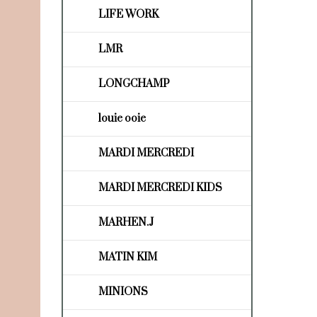
LIFE WORK
LMR
LONGCHAMP
louie ooie
MARDI MERCREDI
MARDI MERCREDI KIDS
MARHEN.J
MATIN KIM
MINIONS