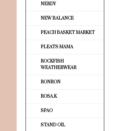
NERDY
NEW BALANCE
PEACH BASKET MARKET
PLEATS MAMA
ROCKFISH
WEATHERWEAR
RONRON
ROSA.K
SPAO
STAND OIL