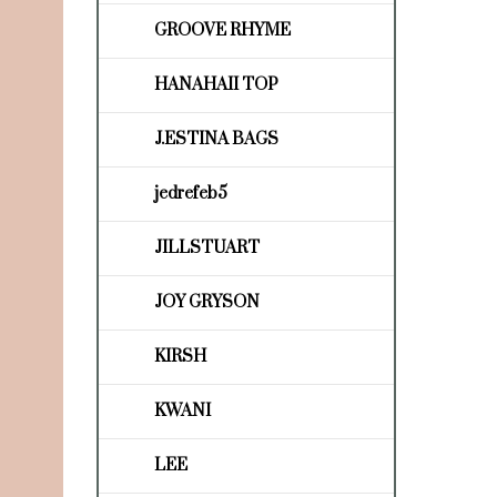
GROOVE RHYME
HANAHAII TOP
J.ESTINA BAGS
jedrefeb5
JILLSTUART
JOY GRYSON
KIRSH
KWANI
LEE