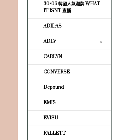
30/06 韓國人氣潮牌 WHAT
IT ISNT 直播
ADIDAS
ADLV
CARLYN
CONVERSE
Depound
EMIS
EVISU
FALLETT