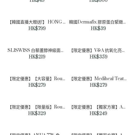
HK$49
HK$300
【韓國直播大贈送!】 HONG 人蔘護理特別套裝 HONG SKINCARE SOLUTION SPECIAL CARE PROGRAM 【預計四月中至四月尾到貨】
韓國Dermafix 膠原蛋白緊緻抗皺眼膜 4g (1對)
HK$799
HK$39
SLISWISS 白藜蘆醇神級面膜 150ML
【限定優惠】V&A 抗氧化亮採精華安瓶 (30ml+30ml) 優惠套裝
HOIA 酵‮氨母‬基酸‮膚淨‬洗面精華 150ml｜市場上瘋狂回購｜
HK$219
HK$359
滑個雞蛋殼
HK$179
【限定優惠】【大容量】Round Lab 1025 獨島爽膚水/化妝水 500ml + 100ml 優惠套裝
【限定優惠】Mediheal Teatree Trouble Pad 茶樹精華鎮靜化妝水棉片 (100 張 + 100 張替換裝)
HK$279
HK$279
【限定優惠】【限量版】Round Lab樺樹保濕面霜80ml 1+1 （+4片保濕墊）優惠套裝
【限定優惠】【獨家方案】ANUA 77% 魚腥草修復調理濕膚化妝水 Soothing Toner 350ml Special（+40ml爽膚水+2片面膜+10ml防曬霜）
HK$329
HK$249