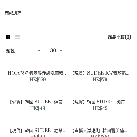
面部護理
商品比較(0)
HOIA 酵‮氨母‬基酸‮膚淨‬洗面精華 150ml｜市場上瘋狂回購｜滑個雞蛋殼
【現貨】SUDEE 水光素顏霜 | 韓國醫美 | 10秒好氣色黃黑皮逆襲 | 秒變冷白皮一步到位 | 讓你白到發光
HK$179
HK$79
【現貨】韓國 SUDEE - 繃帶面膜系列 | 黑色 - 美白淡斑 (1盒5片)
【現貨】韓國 SUDEE - 繃帶面膜系列 | 灰色 - 彈力緊緻 (1盒5片)
HK$49
HK$49
【現貨】韓國 SUDEE - 繃帶面膜系列 | 白色 - 緊緻修復 (1盒5片)
【直播大激送!!】韓國醫美補水面膜Miracle PGA Serum Mask (1盒7片) 買2盒送1盒 套裝優惠 【四月中到貨】