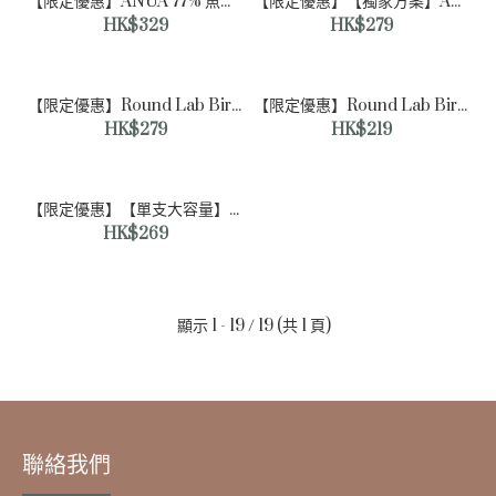
【限定優惠】ANUA 77% 魚腥草 Clear Pad 收毛孔去暗粒去角質棉 (70+70 Sheet Refill 補充)
【限定優惠】【獨家方案】ANUA 80% 高濃度魚腥草保濕舒緩安瓶精華 30ml
HK$329
HK$279
【限定優惠】Round Lab Birch Moisturizing Pad 樺木保濕護理棉 (80片 + 80片 ) 優惠套裝
【限定優惠】Round Lab Birch Hydrating Brightening Sunscreen 保濕提亮防曬霜 SPF 50+ PA++++ 50ml + Cleanser 20ml 優惠套裝
HK$279
HK$219
【限定優惠】【單支大容量】Round Lab 樺樹保濕面霜 120ml + 4片保濕 優惠套裝
HK$269
顯示 1 - 19 / 19 (共 1 頁)
【現貨】SUDEE 水光素顏霜 | 韓國醫美 | 10秒好氣色黃黑
皮逆襲 | 秒變冷白皮一步到位 | 讓你白到發光
HK$79
聯絡我們