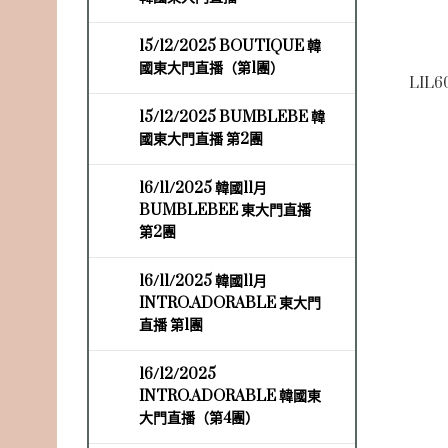
15/12/2025 BOUTIQUE 韓
國東大門直播（第1團）
LIL
15/12/2025 BUMBLEBE 韓
國東大門直播 第2團
16/11/2025 韓國11月
BUMBLEBEE 東大門直播
第2團
16/11/2025 韓國11月
INTRO.ADORABLE 東大門
直播 第1團
16/12/2025
INTRO.ADORABLE 韓國東
大門直播（第4團）