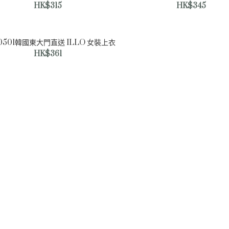
HK$315
HK$345
60501韓國東大門直送 ILLO 女裝上衣
HK$361
LIL60508韓國東大門直送
ILLO 女裝褲
HK$321
LIL60507韓國東大門直送
ILLO 女裝褲