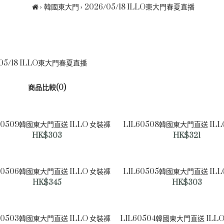
韓國東大門
2026/05/18 ILLO東大門春夏直播
/05/18 ILLO東大門春夏直播
商品比較(0)
60509韓國東大門直送 ILLO 女裝褲
LIL60508韓國東大門直送 IL
HK$303
HK$321
LIL60509韓國東大門直送
ILLO 女裝褲
HK$303
60506韓國東大門直送 ILLO 女裝褲
LIL60505韓國東大門直送 IL
HK$345
HK$303
60503韓國東大門直送 ILLO 女裝褲
LIL60504韓國東大門直送 ILL