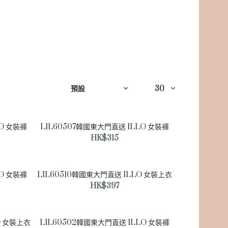
LO 女裝褲
LIL60507韓國東大門直送 ILLO 女裝褲
HK$315
LO 女裝褲
LIL60510韓國東大門直送 ILLO 女裝上衣
HK$397
O 女裝上衣
LIL60502韓國東大門直送 ILLO 女裝褲