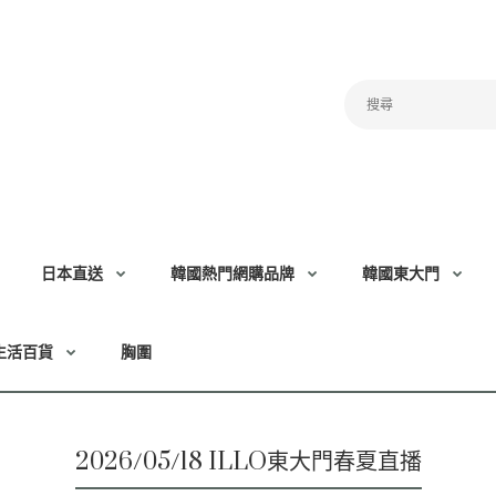
日本直送
韓國熱門網購品牌
韓國東大門
生活百貨
胸圍
2026/05/18 ILLO東大門春夏直播