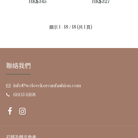
HK$345
HK$327
顯示 1 - 18 / 18 (共 1 頁)
LRD60317韓國東大門直送 RIBBON DRESS 女裝上衣
HK$450
聯絡我們
info@welovekoreanfashion.com
6603 6168
尺碼及韓文參考