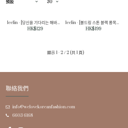
leelin - [당신을 기다리는 해바라기 체인 목걸이]♡韓國女裝頸飾
leelin - [볼드링 스톤 블랙 롱목걸이]♡韓國女裝頸飾
HK$129
HK$199
顯示 1 - 2 / 2 (共 1 頁)
聯絡我們
info@welovekoreanfashion.com
6603 6168